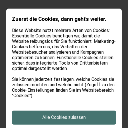
DEU
.
ENG
Zuerst die Cookies, dann geht's weiter.
Diese Website nutzt mehrere Arten von Cookies:
Essentielle Cookies benötigen wir, damit die
Website reibungslos für Sie funktioniert. Marketing-
Ein guter Morgen,
Cookies helfen uns, das Verhalten der
Websitebesucher analysieren und Kampagnen
optimieren zu können. Funktionelle Cookies stellen
ohne Sorgen.
sicher, dass integrierte Tools von Drittanbietern
optimal dargestellt werden.
Die unkomplizierte Atmosphäre im
Sie können jederzeit festlegen, welche Cookies sie
zulassen möchten und welche nicht (Zugriff zu den
Oswalda Hus spürt man natürlich
Cookie-Einstellungen finden Sie im Websitebereich
"Cookies").
auch morgens. Keiner hat Hektik.
Keiner hat Stress. Keiner hat
Sorgen. Warum denn auch? Am
Alle Cookies zulassen
Buffet steht all das Beste bereit