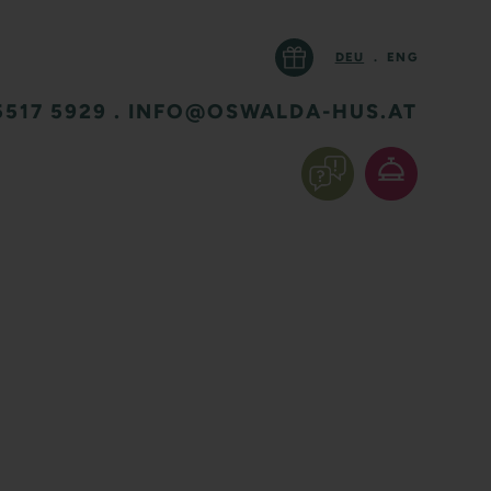
DEU
.
ENG
5517 5929
.
INFO@OSWALDA-HUS.AT