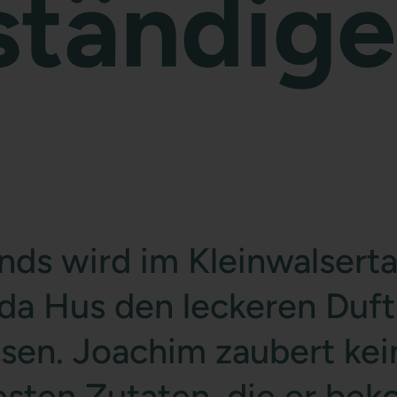
ständige
nds wird im Kleinwalserta
a Hus den leckeren Duft 
en. Joachim zaubert kein
besten Zutaten, die er be