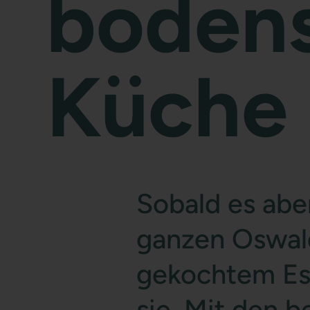
boden
Küche
Sobald es abe
ganzen Oswald
gekochtem Ess
sie. Mit den 