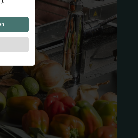
).
en