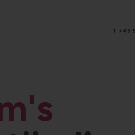
T +43 
m's