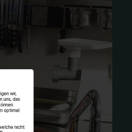
gen wir,
n uns, das
können.
rn optimal
welche nicht